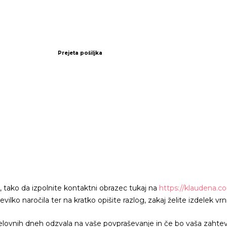
Prejeta pošiljka
 tako da izpolnite kontaktni obrazec tukaj na
https://klaudena.c
lko naročila ter na kratko opišite razlog, zakaj želite izdelek vrni
lovnih dneh odzvala na vaše povpraševanje in če bo vaša zahteva 