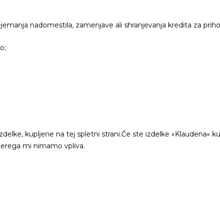
ejemanja nadomestila, zamenjave ali shranjevanja kredita za prih
o;
delke, kupljene na tej spletni strani.Če ste izdelke »Klaudena« kupi
 katerega mi nimamo vpliva.