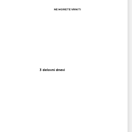
NE MORETE VRNITI
3 delovni dnevi