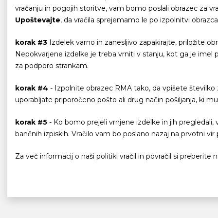
vračanju in pogojih storitve, vam bomo poslali obrazec za vrač
Upoštevajte
, da vračila sprejemamo le po izpolnitvi obra
korak #3
Izdelek varno in zanesljivo zapakirajte, priložite
Nepokvarjene izdelke je treba vrniti v stanju, kot ga je imel
za podporo strankam.
korak #4
- Izpolnite obrazec RMA tako, da vpišete številko za
uporabljate priporočeno pošto ali drug način pošiljanja, ki mu
korak #5
- Ko bomo prejeli vrnjene izdelke in jih pregledali, 
bančnih izpiskih. Vračilo vam bo poslano nazaj na prvotni vir pla
Za več informacij o naši politiki vračil in povračil si preberit