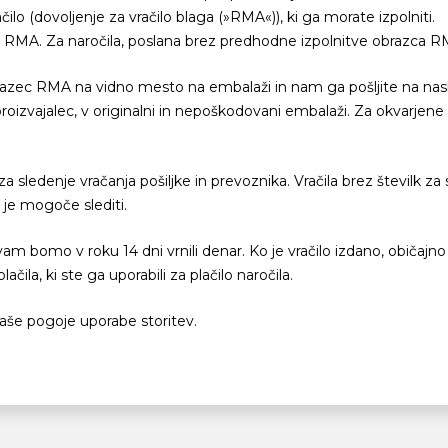
ilo (dovoljenje za vračilo blaga (»RMA«)), ki ga morate izpolniti.
zca RMA. Za naročila, poslana brez predhodne izpolnitve obrazca 
 obrazec RMA na vidno mesto na embalaži in nam ga pošljite na nas
 proizvajalec, v originalni in nepoškodovani embalaži. Za okvarje
 sledenje vračanja pošiljke in prevoznika. Vračila brez številk za
 je mogoče slediti.
vam bomo v roku 14 dni vrnili denar. Ko je vračilo izdano, običajno t
čila, ki ste ga uporabili za plačilo naročila.
e naše pogoje uporabe storitev.