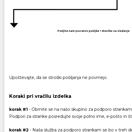
Pošljite nam povratno pošiljko + številko za sledenje
Upoštevajte, da se stroški pošiljanja ne povrnejo.
Koraki pri vračilu izdelka
korak #1
- Obrnite se na našo skupino za podporo strankam,
Podpori za stranke posredujte svoje polno ime, e-pošto in števi
korak #2
- Naša služba za podporo strankam se bo v treh de