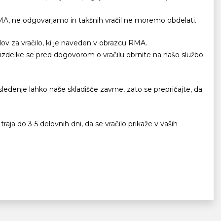
RMA, ne odgovarjamo in takšnih vračil ne moremo obdelati.
lov za vračilo, ki je naveden v obrazcu RMA.
ne izdelke se pred dogovorom o vračilu obrnite na našo službo
 sledenje lahko naše skladišče zavrne, zato se prepričajte, da
raja do 3-5 delovnih dni, da se vračilo prikaže v vaših