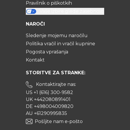
Pravilnik o piškotkih
Vaše izbire glede zasebnosti
NAROČI
Sledenje mojemu naročilu
Politika vračil in vračil kupnine
Pogosta vprašanja
Kontakt
STORITVE ZA STRANKE:
Kontaktirajte nas:
US +1 (616) 300-9582
UK +442080891401
DE +498004009820
AU +61290995835
Pošljite nam e-pošto