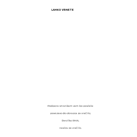
LAHKO VRNETE
Podpora strankam vam bo poslala:
povezavo do obrazca za vračilo;
številko RMA;
naslov za vračilo.