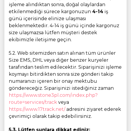
işleme alındıktan sonra, doğal olaylardan
etkilenmediği sürece kargonuzun
4-14
iş
günü içerisinde elinize ulaşması
beklenmektedir. 4-14 iş günü içinde kargonuz
size ulaşmazsa lütfen müşteri destek
ekibimizle iletişime geçin.
5.2. Web sitemizden satın alınan tüm ürünler
Size EMS, DHL veya diğer benzer kuryeler
tarafından teslim edilecektir. Siparişinizi işleme
koymayı bitirdikten sonra size gönderi takip
numaranızı içeren bir onay mektubu
göndereceğiz. Siparişinizi istediğiniz zaman
https://www.stone3pl.com/index.php?
route=services/track
veya
https://www.17track.net/
adresini ziyaret ederek
çevrimiçi olarak takip edebilirsiniz.
5.3. Lütfen şunlara dikkat ediniz: