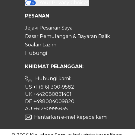
Your Privacy Choices
PESANAN
Jejaki Pesanan Saya
Dasar Pemulangan & Bayaran Balik
Soalan Lazim
Hubungi
KHIDMAT PELANGGAN:
Hubungi kami:
US +1 (616) 300-9582
UK +442080891401
DE +498004009820
AU +61290995835
Hantarkan e-mel kepada kami